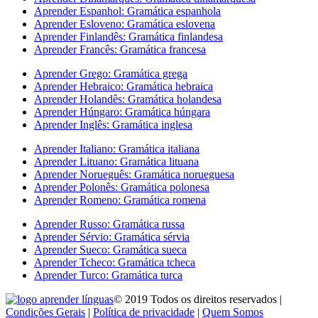
Aprender Espanhol: Gramática espanhola
Aprender Esloveno: Gramática eslovena
Aprender Finlandês: Gramática finlandesa
Aprender Francês: Gramática francesa
Aprender Grego: Gramática grega
Aprender Hebraico: Gramática hebraica
Aprender Holandês: Gramática holandesa
Aprender Húngaro: Gramática húngara
Aprender Inglês: Gramática inglesa
Aprender Italiano: Gramática italiana
Aprender Lituano: Gramática lituana
Aprender Norueguês: Gramática norueguesa
Aprender Polonês: Gramática polonesa
Aprender Romeno: Gramática romena
Aprender Russo: Gramática russa
Aprender Sérvio: Gramática sérvia
Aprender Sueco: Gramática sueca
Aprender Tcheco: Gramática tcheca
Aprender Turco: Gramática turca
© 2019 Todos os direitos reservados |
Condições Gerais
|
Política de privacidade
|
Quem Somos