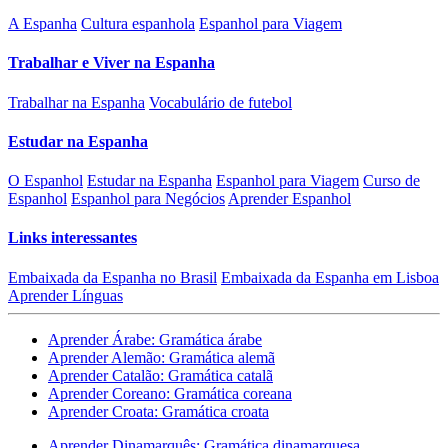
A Espanha
Cultura espanhola
Espanhol para Viagem
Trabalhar e Viver na Espanha
Trabalhar na Espanha
Vocabulário de futebol
Estudar na Espanha
O Espanhol
Estudar na Espanha
Espanhol para Viagem
Curso de
Espanhol
Espanhol para Negócios
Aprender Espanhol
Links interessantes
Embaixada da Espanha no Brasil
Embaixada da Espanha em Lisboa
Aprender Línguas
Aprender Árabe: Gramática árabe
Aprender Alemão: Gramática alemã
Aprender Catalão: Gramática catalã
Aprender Coreano: Gramática coreana
Aprender Croata: Gramática croata
Aprender Dinamarquês: Gramática dinamarquesa