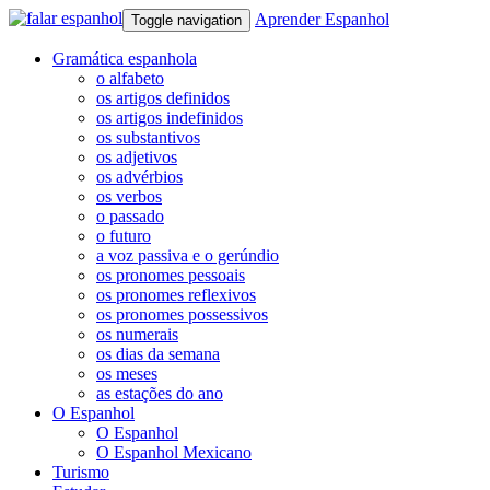
Aprender Espanhol
Toggle navigation
Gramática espanhola
o alfabeto
os artigos definidos
os artigos indefinidos
os substantivos
os adjetivos
os advérbios
os verbos
o passado
o futuro
a voz passiva e o gerúndio
os pronomes pessoais
os pronomes reflexivos
os pronomes possessivos
os numerais
os dias da semana
os meses
as estações do ano
O Espanhol
O Espanhol
O Espanhol Mexicano
Turismo