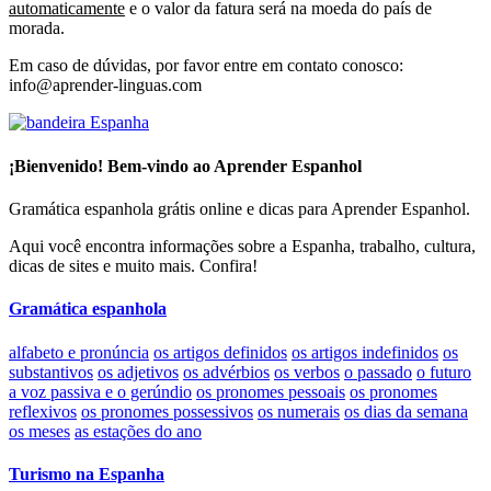
automaticamente
e o valor da fatura será na moeda do país de
morada.
Em caso de dúvidas, por favor entre em contato conosco:
info@aprender-linguas.com
¡Bienvenido! Bem-vindo ao Aprender Espanhol
Gramática espanhola grátis online e dicas para Aprender Espanhol.
Aqui você encontra informações sobre a Espanha, trabalho, cultura,
dicas de sites e muito mais. Confira!
Gramática espanhola
alfabeto e pronúncia
os artigos definidos
os artigos indefinidos
os
substantivos
os adjetivos
os advérbios
os verbos
o passado
o futuro
a voz passiva e o gerúndio
os pronomes pessoais
os pronomes
reflexivos
os pronomes possessivos
os numerais
os dias da semana
os meses
as estações do ano
Turismo na Espanha